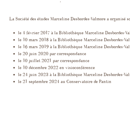
16 avril 2019
Association
,
Vie de l'association
marianne
ans
Biogra
La Société des études Marceline Desbordes-Valmore a organisé s
et sur les enfants
ions récentes
Extrait
le 4 février 2017 à la Bibliothèque Marceline Desbordes-V
corres
le 10 mars 2018 à la Bibliothèque Marceline Desbordes-Va
espondance
aphie générale
le 16 mars 2019 à la Bibliothèque Marceline Desbordes-Va
Études 
le 20 juin 2020 par correspondance
Pleurs
s et nouvelles
le 10 juillet 2021 par correspondance
le 10 décembre 2022 en visioconférence
le 24 juin 2023 à la Bibliothèque Marceline Desbordes-Va
le 21 septembre 2024 au Conservatoire de Pantin