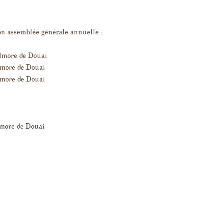
phie
on assemblée générale annuelle :
s de la
almore de Douai
pondance
lmore de Douai
lmore de Douai
critiques sur
Les
lmore de Douai