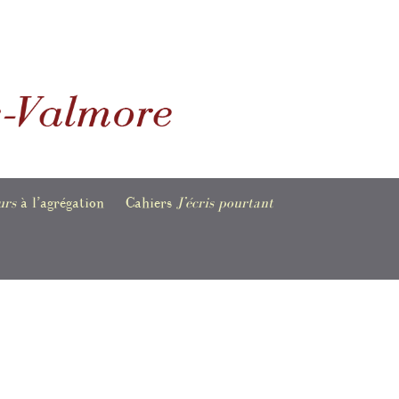
urs
à l’agrégation
Cahiers
J’écris pourtant
es informations,
Bulletins en accès libre
tions et
ents
e
raphie