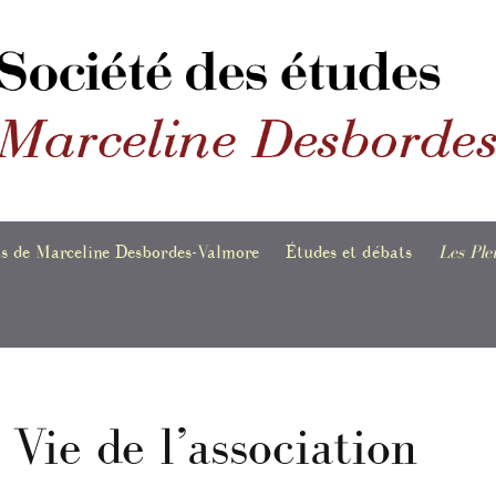
ts de Marceline Desbordes-Valmore
Études et débats
Les Ple
es
Marceline Desbordes-
Dernièr
Valmore poète
publica
événem
scrits poétiques
Marceline Desbordes-
Valmore et les arts visuels
Le text
Vie de l’association
eils de poèmes
risés
Bibliog