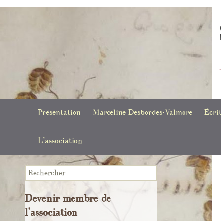
Société des études Marceline Desbordes-Valmore
Aller
Présentation
Marceline Desbordes-Valmore
Écri
au
contenu
Actualités
L’association
Biographie
Poèm
Conseil d’administration
Chronologie
Manu
Rechercher :
Infolettres
Voir Marceline Desbordes-
Recu
Devenir membre de
Valmore
numé
l'association