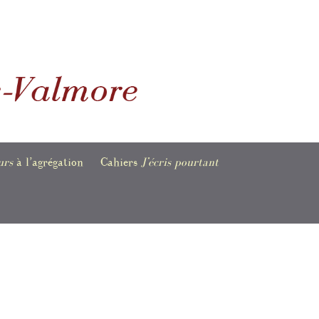
urs
à l’agrégation
Cahiers
J’écris pourtant
es informations,
Bulletins en accès libre
tions et
ents
e
raphie