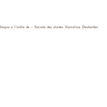
phie
s de la
chèque à l’ordre de « Société des études Marceline Desbordes-
pondance
critiques sur
Les