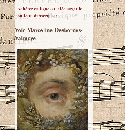
Adhésion
Entendre Marceline
Rom
Adhérer en ligne ou télécharger le
Desbordes-Valmore
bulletin d'inscription
Nous écrire
Pour 
Bibliographie
Publicat
Voir Marceline Desbordes-
Liens
Valmore
Corr
Bibliogr
Récit