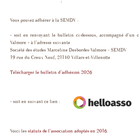
8 juillet 2017
Adhésion
,
Association
marianne
ans
Biogra
Vous pouvez adhérer à la SEMDV :
et sur les enfants
ions récentes
Extrait
– soit en renvoyant le bulletin ci-dessous, accompagné d’un 
corres
Valmore » à l’adresse suivante
espondance
aphie générale
Société des études Marceline Desbordes-Valmore – SEMDV
Études 
19 rue du Creux Neuf, 21140 Villars-et-Villenotte
Pleurs
s et nouvelles
Télécharger le bulletin d’adhésion 2026
– soit en suivant ce lien :
Voici les
statuts de l’association adoptés en 2016
.