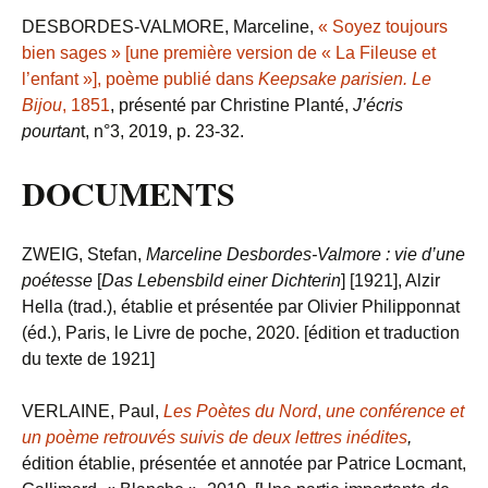
DESBORDES-VALMORE, Marceline,
« Soyez toujours
bien sages » [une première version de « La Fileuse et
l’enfant »], poème publié dans
Keepsake parisien. Le
Bijou
, 1851
, présenté par Christine Planté,
J’écris
pourtan
t, n°3, 2019, p. 23-32.
DOCUMENTS
ZWEIG, Stefan,
Marceline Desbordes-Valmore : vie d’une
poétesse
[
Das Lebensbild einer Dichterin
] [1921], Alzir
Hella (trad.), établie et présentée par Olivier Philipponnat
(éd.), Paris, le Livre de poche, 2020. [édition et traduction
du texte de 1921]
VERLAINE, Paul,
Les Poètes du Nord
,
une conférence et
un poème retrouvés suivis de deux lettres inédites
,
édition établie, présentée et annotée par Patrice Locmant,