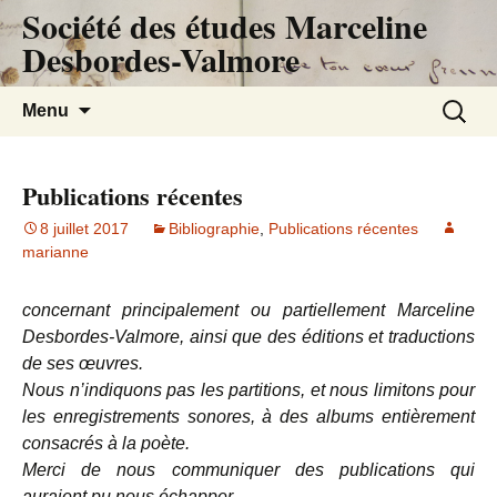
Société des études Marceline
Desbordes-Valmore
Aller
Recherc
Menu
au
contenu
Publications récentes
8 juillet 2017
Bibliographie
,
Publications récentes
marianne
concernant principalement ou partiellement Marceline
Desbordes-Valmore, ainsi que des éditions et traductions
de ses œuvres.
Nous n’indiquons pas les partitions, et nous limitons pour
les enregistrements sonores, à des albums entièrement
consacrés à la poète.
Merci de nous communiquer des publications qui
auraient pu nous échapper.