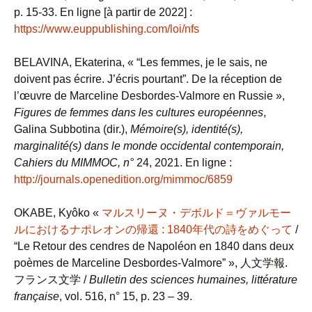
p. 15-33. En ligne [à partir de 2022] :
https://www.euppublishing.com/loi/nfs
BELAVINA, Ekaterina, « “Les femmes, je le sais, ne
doivent pas écrire. J’écris pourtant”. De la réception de
l’œuvre de Marceline Desbordes-Valmore en Russie »,
Figures de femmes dans les cultures européennes
,
Galina Subbotina (dir.),
Mémoire(s), identité(s),
marginalité(s) dans le monde occidental contemporain,
Cahiers du MIMMOC, n°
24, 2021. En ligne :
http://journals.openedition.org/mimmoc/6859
OKABE, Kyôko «
マルスリーヌ・デボルド＝ヴァルモー
ルにおけるナポレオンの帰還 : 1840年代の詩をめぐって
/
“Le Retour des cendres de Napoléon en 1840 dans deux
poèmes de Marceline Desbordes-Valmore”
»
, 人文学報.
フランス文学 /
Bulletin des sciences humaines, littérature
française
, vol. 516, n° 15, p. 23 – 39.