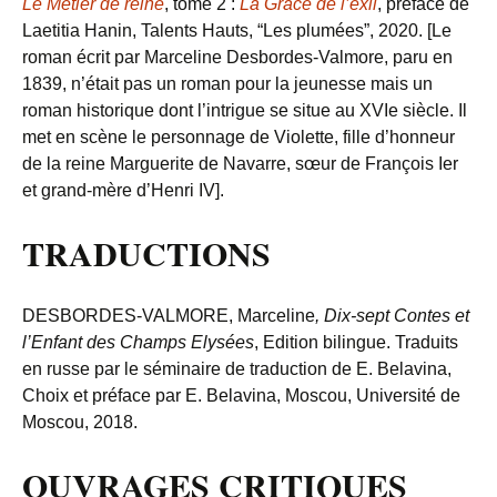
Le Métier de reine
,
tome 2 :
La Grâce de l’exil
, préface de
Laetitia Hanin, Talents Hauts, “Les plumées”, 2020. [Le
roman écrit par Marceline Desbordes-Valmore, paru en
1839, n’était pas un roman pour la jeunesse mais un
roman historique dont l’intrigue se situe au XVIe siècle. Il
met en scène le personnage de Violette, fille d’honneur
de la reine Marguerite de Navarre, sœur de François Ier
et grand-mère d’Henri IV].
TRADUCTIONS
DESBORDES-VALMORE, Marceline
, Dix-sept Contes et
l’Enfant des Champs Elysées
, Edition bilingue. Traduits
en russe par le séminaire de traduction de E. Belavina,
Choix et préface par E. Belavina, Moscou, Université de
Moscou, 2018.
OUVRAGES CRITIQUES