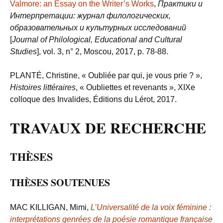
Valmore: an Essay on the Writer’s Works
,
Практики и
Интерпретации: журнал филологических,
образовательных и культурных исследований
[
Journal of Philological, Educational and Cultural
Studies
], vol. 3, n° 2, Moscou, 2017, p. 78-88.
PLANTÉ, Christine, « Oubliée par qui, je vous prie ? »,
Histoires littéraires
, « Oubliettes et revenants », XIX
e
colloque des Invalides, Éditions du Lérot, 2017.
TRAVAUX DE RECHERCHE
THÈSES
THÈSES SOUTENUES
MAC KILLIGAN, Mimi,
L’Universalité de la voix féminine :
interprétations genrées de la poésie romantique française