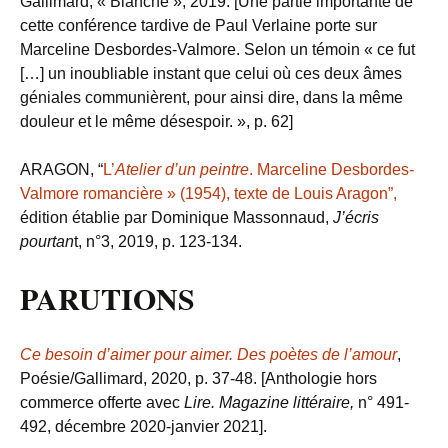
Gallimard, « Blanche », 2019. [Une partie importante de
cette conférence tardive de Paul Verlaine porte sur
Marceline Desbordes-Valmore. Selon un témoin « ce fut
[…] un inoubliable instant que celui où ces deux âmes
géniales communièrent, pour ainsi dire, dans la même
douleur et le même désespoir. », p. 62]
ARAGON, “
L’
Atelier d’un peintre
. Marceline Desbordes-
Valmore romancière » (1954), texte de Louis Aragon”,
édition établie par Dominique Massonnaud,
J’écris
pourtan
t, n°3, 2019, p. 123-134.
PARUTIONS
Ce besoin d’aimer pour aimer. Des poètes de l’amour
,
Poésie/Gallimard, 2020, p. 37-48. [Anthologie hors
commerce offerte avec
Lire. Magazine littéraire,
n° 491-
492, décembre 2020-janvier 2021].