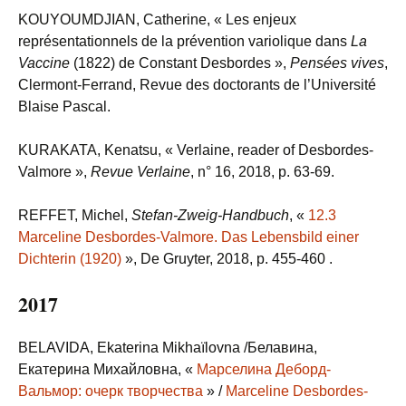
KOUYOUMDJIAN, Catherine, « Les enjeux
représentationnels de la prévention variolique dans
La
Vaccine
(1822) de Constant Desbordes »,
Pensées vives
,
Clermont-Ferrand, Revue des doctorants de l’Université
Blaise Pascal.
KURAKATA, Kenatsu, « Verlaine, reader of Desbordes-
Valmore »,
Revue Verlaine
, n° 16, 2018, p. 63-69.
REFFET, Michel,
Stefan-Zweig-Handbuch
, «
12.3
Marceline Desbordes-Valmore. Das Lebensbild einer
Dichterin (1920)
», De Gruyter, 2018, p. 455-460 .
2017
BELAVIDA, Ekaterina Mikhaïlovna /Белавина,
Екатерина Михайловна, «
Марселина Деборд-
Вальмор: очерк творчества
» /
Marceline Desbordes-