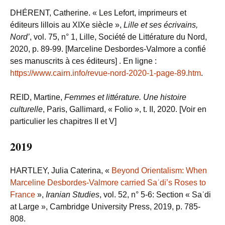
DHÉRENT, Catherine.
«
Les Lefort, imprimeurs et
éditeurs lillois au XIX
e
siècle
»
,
Lille et ses écrivains,
Nord’
, vol. 75, n° 1, Lille,
Société de Littérature du Nord,
2020, p. 89-99. [Marceline Desbordes-Valmore a confié
ses manuscrits à ces éditeurs] . En ligne :
https://www.cairn.info/revue-nord-2020-1-page-89.htm
.
REID, Martine,
Femmes et littérature. Une histoire
culturelle
, Paris, Gallimard, « Folio », t. II, 2020. [Voir en
particulier les chapitres II et V]
2019
HARTLEY, Julia Caterina, «
Beyond Orientalism: When
Marceline Desbordes-Valmore carried Saʿdi’s Roses to
France
»,
Iranian Studies
, vol. 52, n° 5-6: Section « Saʿdi
at Large », Cambridge University Press, 2019, p. 785-
808.