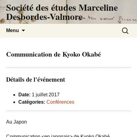
Société des études Marceline
Desbordes-Valmore
Aller
Recherc
Menu
au
contenu
Communication de Kyoko Okabé
Détails de l'événement
Date:
1 juillet 2017
Catégories:
Conférences
Au Japon
Communication <en japonais> de Kyoko Okabé,