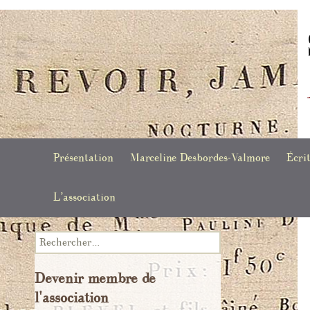
Société des études Marceline Desbordes-Valmore
Aller
Présentation
Marceline Desbordes-Valmore
Écri
au
contenu
Actualités
L’association
Biographie
Poèm
Conseil d’administration
Chronologie
Manu
Rechercher :
Infolettres
Voir Marceline Desbordes-
Recu
Devenir membre de
Valmore
numé
l'association