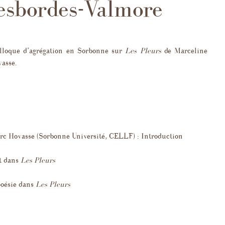
esbordes-Valmore
phie
s de la
lloque d’agrégation en Sorbonne sur
Les Pleurs
de Marceline
pondance
vasse.
critiques sur
Les
rc Hovasse (Sorbonne Université, CELLF) : Introduction
et dans
Les Pleurs
poésie dans
Les Pleurs