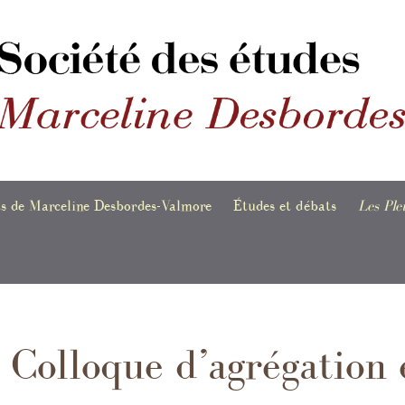
ts de Marceline Desbordes-Valmore
Études et débats
Les Ple
es
Marceline Desbordes-
Dernièr
Valmore poète
publica
événem
scrits poétiques
Marceline Desbordes-
Valmore et les arts visuels
Le text
Colloque d’agrégation
eils de poèmes
risés
Bibliog