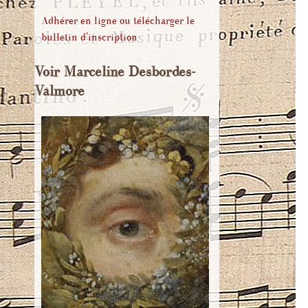
Adhésion
Entendre Marceline
Rom
Adhérer en ligne ou télécharger le
Desbordes-Valmore
bulletin d'inscription
Nous écrire
Pour 
Bibliographie
Publicat
Voir Marceline Desbordes-
Liens
Valmore
Corr
Bibliogr
Récit