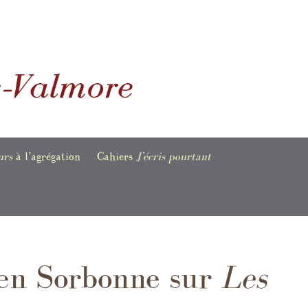
urs
à l’agrégation
Cahiers
J’écris pourtant
es informations,
Bulletins en accès libre
tions et
ents
e
 en Sorbonne sur
Les
raphie