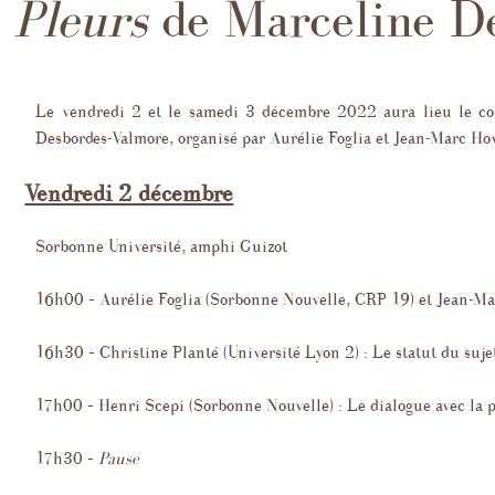
Pleurs
de Marceline D
ans
Biogra
et sur les enfants
ions récentes
Extrait
Le vendredi 2 et le samedi 3 décembre 2022 aura lieu le co
corres
Desbordes-Valmore, organisé par Aurélie Foglia et Jean-Marc Ho
espondance
aphie générale
Vendredi 2 décembre
Études 
Pleurs
s et nouvelles
Sorbonne Université, amphi Guizot
16h00 – Aurélie Foglia (Sorbonne Nouvelle, CRP 19) et Jean-Ma
16h30 – Christine Planté (Université Lyon 2) : Le statut du suj
17h00 – Henri Scepi (Sorbonne Nouvelle) : Le dialogue avec la 
17h30 –
Pause